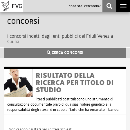
Togg
navi
Concorsi
i concorsi indetti dagli enti pubblici del Friuli Venezia
Giulia
CERCA CONCORSI
RISULTATO DELLA
RICERCA PER TITOLO DI
STUDIO
I testi pubblicati costituiscono uno strumento di
consultazione documentale privo di qualsiasi valore giuridico e la
responsabilità degli stessi è in capo all'Ente che ha emanato il bando.
Non ci sono risultati per i criteri richiesti.