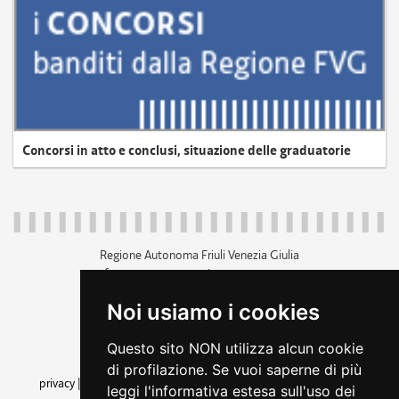
Concorsi in atto e conclusi, situazione delle graduatorie
Regione Autonoma Friuli Venezia Giulia
c.f. 80014930327; p.iva 00526040324
piazza Unità d'Italia 1 Trieste
Noi usiamo i cookies
+39 040 3771111
regione.friuliveneziagiulia@certregione.fvg.it
Questo sito NON utilizza alcun cookie
amministrazione trasparente
di profilazione. Se vuoi saperne di più
privacy
|
cookie
|
note legali
|
accessibilità
|
rss
|
dichiarazione di
leggi l'informativa estesa sull'uso dei