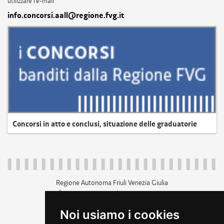
utilizzare l'e-mail
info.concorsi.aall@regione.fvg.it
Concorsi in atto e conclusi, situazione delle graduatorie
Regione Autonoma Friuli Venezia Giulia
c.f. 80014930327; p.iva 00526040324
piazza Unità d'Italia 1 Trieste
Noi usiamo i cookies
+39 040 3771111