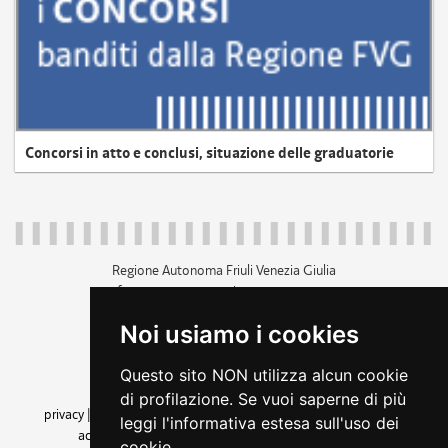
Concorsi in atto e conclusi, situazione delle graduatorie
Regione Autonoma Friuli Venezia Giulia
c.f. 80014930327; p.iva 00526040324
piazza Unità d'Italia 1 Trieste
Noi usiamo i cookies
+39 040 3771111
regione.friuliveneziagiulia@certregione.fvg.it
Questo sito NON utilizza alcun cookie
amministrazione trasparente
di profilazione. Se vuoi saperne di più
privacy
|
cookie
|
note legali
|
accessibilità
|
rss
|
dichiarazione di
leggi l'informativa estesa sull'uso dei
accessibilità
|
feedback
|
cambio preferenze cookie
cookie.