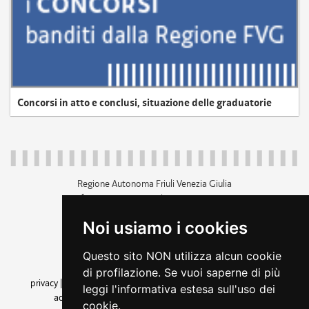
Concorsi in atto e conclusi, situazione delle graduatorie
Regione Autonoma Friuli Venezia Giulia
c.f. 80014930327; p.iva 00526040324
piazza Unità d'Italia 1 Trieste
Noi usiamo i cookies
+39 040 3771111
regione.friuliveneziagiulia@certregione.fvg.it
Questo sito NON utilizza alcun cookie
amministrazione trasparente
di profilazione. Se vuoi saperne di più
privacy
|
cookie
|
note legali
|
accessibilità
|
rss
|
dichiarazione di
leggi l'informativa estesa sull'uso dei
accessibilità
|
feedback
|
cambio preferenze cookie
cookie.