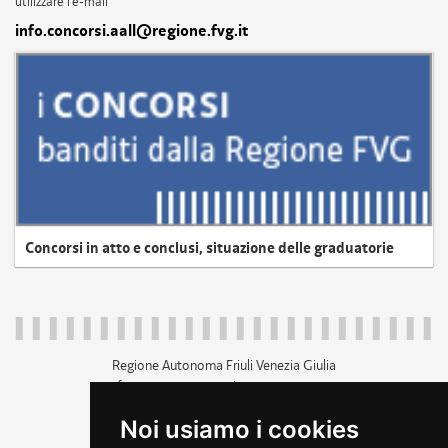
utilizzare l'e-mail
info.concorsi.aall@regione.fvg.it
Concorsi in atto e conclusi, situazione delle graduatorie
Regione Autonoma Friuli Venezia Giulia
c.f. 80014930327; p.iva 00526040324
piazza Unità d'Italia 1 Trieste
Noi usiamo i cookies
+39 040 3771111