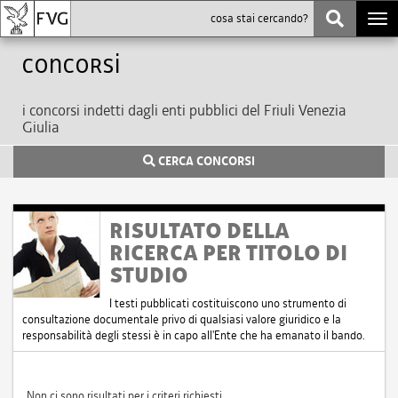
Togg
navi
Concorsi
i concorsi indetti dagli enti pubblici del Friuli Venezia
Giulia
CERCA CONCORSI
RISULTATO DELLA
RICERCA PER TITOLO DI
STUDIO
I testi pubblicati costituiscono uno strumento di
consultazione documentale privo di qualsiasi valore giuridico e la
responsabilità degli stessi è in capo all'Ente che ha emanato il bando.
Non ci sono risultati per i criteri richiesti.