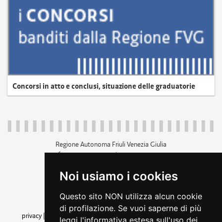
Concorsi in atto e conclusi, situazione delle graduatorie
Regione Autonoma Friuli Venezia Giulia
c.f. 80014930327; p.iva 00526040324
piazza Unità d'Italia 1 Trieste
Noi usiamo i cookies
+39 040 3771111
regione.friuliveneziagiulia@certregione.fvg.it
Questo sito NON utilizza alcun cookie
amministrazione trasparente
di profilazione. Se vuoi saperne di più
privacy
|
cookie
|
note legali
|
accessibilità
|
rss
|
dichiarazione di
leggi l'informativa estesa sull'uso dei