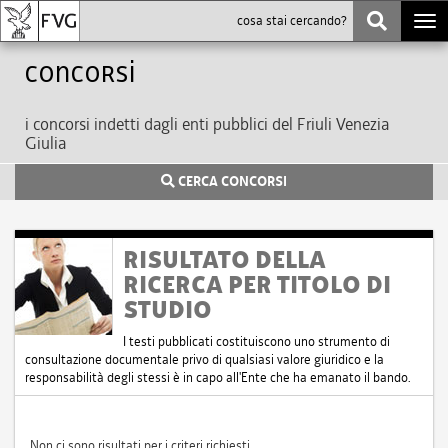
Togg
navi
Concorsi
i concorsi indetti dagli enti pubblici del Friuli Venezia
Giulia
CERCA CONCORSI
RISULTATO DELLA
RICERCA PER TITOLO DI
STUDIO
I testi pubblicati costituiscono uno strumento di
consultazione documentale privo di qualsiasi valore giuridico e la
responsabilità degli stessi è in capo all'Ente che ha emanato il bando.
Non ci sono risultati per i criteri richiesti.