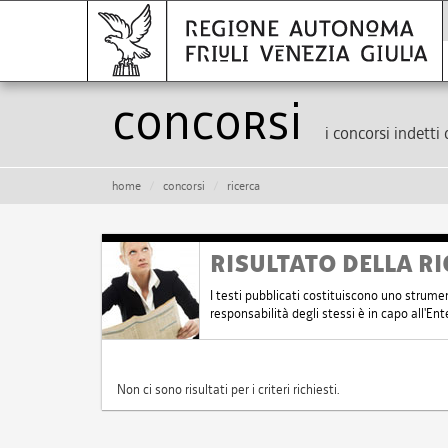
Concorsi
i concorsi indetti 
home
concorsi
ricerca
RISULTATO DELLA RI
I testi pubblicati costituiscono uno strume
responsabilità degli stessi è in capo all'E
Non ci sono risultati per i criteri richiesti.