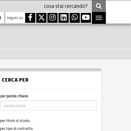
i
seguici su
Toggle
navigation
CERCA PER
per parola chiave
per titolo di studio
per tipo di contratto