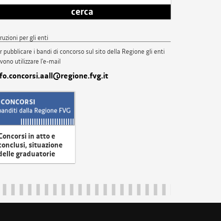
cerca
truzioni per gli enti
r pubblicare i bandi di concorso sul sito della Regione gli enti
vono utilizzare l'e-mail
nfo.concorsi.aall@regione.fvg.it
Concorsi in atto e
conclusi, situazione
delle graduatorie
uliveneziagiulia@certregione.fvg.it