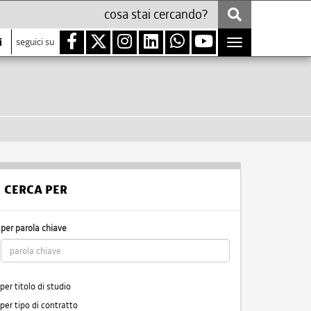
i
seguici su
Toggle
navigation
CERCA PER
per parola chiave
per titolo di studio
per tipo di contratto