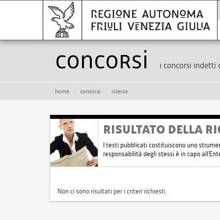
Concorsi
i concorsi indetti 
home
concorsi
ricerca
RISULTATO DELLA RI
I testi pubblicati costituiscono uno strume
responsabilità degli stessi è in capo all'E
Non ci sono risultati per i criteri richiesti.