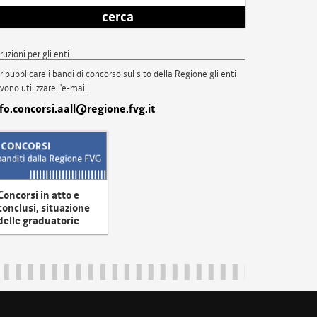
cerca
truzioni per gli enti
r pubblicare i bandi di concorso sul sito della Regione gli enti
vono utilizzare l'e-mail
nfo.concorsi.aall@regione.fvg.it
Concorsi in atto e
conclusi, situazione
delle graduatorie
uliveneziagiulia@certregione.fvg.it