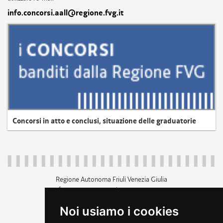
info.concorsi.aall@regione.fvg.it
Concorsi in atto e conclusi, situazione delle graduatorie
Regione Autonoma Friuli Venezia Giulia
c.f. 80014930327; p.iva 00526040324
piazza Unità d'Italia 1 Trieste
Noi usiamo i cookies
+39 040 3771111
regione.friuliveneziagiulia@certregione.fvg.it