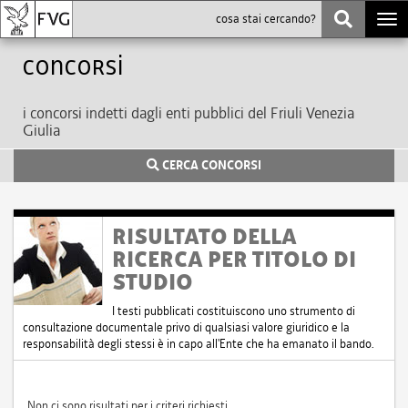
Togg
navi
Concorsi
i concorsi indetti dagli enti pubblici del Friuli Venezia
Giulia
CERCA CONCORSI
RISULTATO DELLA
RICERCA PER TITOLO DI
STUDIO
I testi pubblicati costituiscono uno strumento di
consultazione documentale privo di qualsiasi valore giuridico e la
responsabilità degli stessi è in capo all'Ente che ha emanato il bando.
Non ci sono risultati per i criteri richiesti.