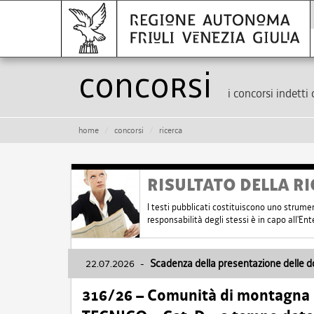
Concorsi
i concorsi indetti 
home
concorsi
ricerca
RISULTATO DELLA RI
I testi pubblicati costituiscono uno strume
responsabilità degli stessi è in capo all'E
22.07.2026
-
Scadenza della presentazione delle 
316/26 – Comunità di montagna