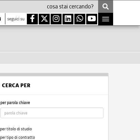
i
seguici su
Toggle
navigation
CERCA PER
per parola chiave
per titolo di studio
per tipo di contratto