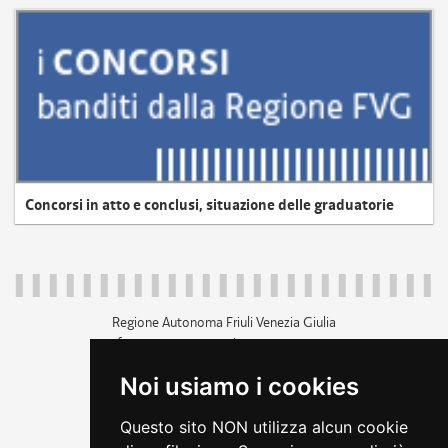
Concorsi in atto e conclusi, situazione delle graduatorie
Regione Autonoma Friuli Venezia Giulia
c.f. 80014930327; p.iva 00526040324
piazza Unità d'Italia 1 Trieste
Noi usiamo i cookies
+39 040 3771111
regione.friuliveneziagiulia@certregione.fvg.it
Questo sito NON utilizza alcun cookie
amministrazione trasparente