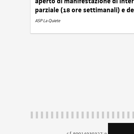
aperto di manifestazione di int
parziale (18 ore settimanali) e 
ASP La Quiete
c.f. 80014930327; p.iva 005260