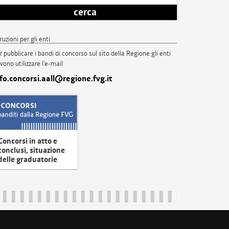
cerca
truzioni per gli enti
r pubblicare i bandi di concorso sul sito della Regione gli enti
vono utilizzare l'e-mail
nfo.concorsi.aall@regione.fvg.it
Concorsi in atto e
conclusi, situazione
delle graduatorie
uliveneziagiulia@certregione.fvg.it