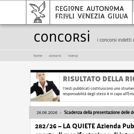
Concorsi
i concorsi indetti 
home
concorsi
ricerca
RISULTATO DELLA RI
I testi pubblicati costituiscono uno strume
responsabilità degli stessi è in capo all'E
26.06.2026
-
Scadenza della presentazione delle 
282/26 – LA QUIETE Azienda Pubbl