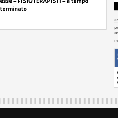
eresse – FISIOTERAPISTI – a tempo
determinato
is
pe
de
i
Regione Autonoma Friuli Venezia Giulia
40324
|
piazza Unità d'Italia 1 Trieste
|
+39 040 3771111
|
regione.fri