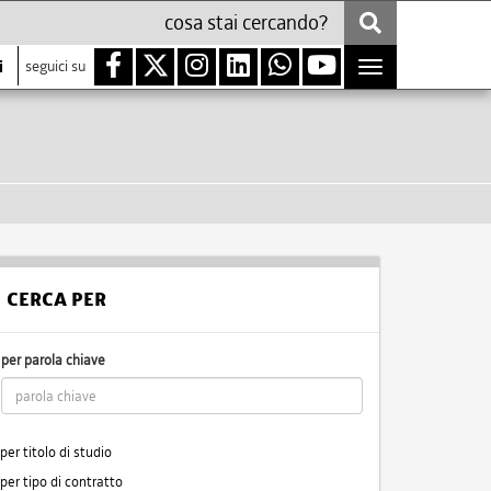
i
seguici su
Toggle
navigation
CERCA PER
per parola chiave
per titolo di studio
per tipo di contratto