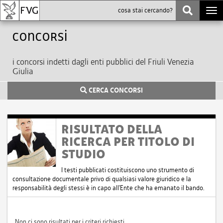
Togg
navi
Concorsi
i concorsi indetti dagli enti pubblici del Friuli Venezia
Giulia
CERCA CONCORSI
RISULTATO DELLA
RICERCA PER TITOLO DI
STUDIO
I testi pubblicati costituiscono uno strumento di
consultazione documentale privo di qualsiasi valore giuridico e la
responsabilità degli stessi è in capo all'Ente che ha emanato il bando.
Non ci sono risultati per i criteri richiesti.