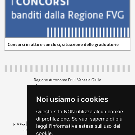
Concorsi in atto e conclusi, situazione delle graduatorie
Regione Autonoma Friuli Venezia Giulia
c.f. 80014930327; p.iva 00526040324
piazza Unità d'Italia 1 Trieste
Noi usiamo i cookies
+39 040 3771111
regione.friuliveneziagiulia@certregione.fvg.it
Questo sito NON utilizza alcun cookie
amministrazione trasparente
di profilazione. Se vuoi saperne di più
privacy
|
cookie
|
note legali
|
accessibilità
|
rss
|
dichiarazione di
leggi l'informativa estesa sull'uso dei
accessibilità
|
feedback
|
cambio preferenze cookie
cookie.