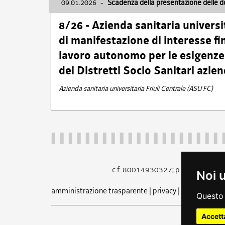
09.01.2026
-
Scadenza della presentazione delle 
8/26 - Azienda sanitaria universi
di manifestazione di interesse fin
lavoro autonomo per le esigenze 
dei Distretti Socio Sanitari azien
Azienda sanitaria universitaria Friuli Centrale (ASU FC)
c.f. 80014930327; p.iva 005260
Noi 
amministrazione trasparente
|
privacy
|
cookie
|
note 
Questo 
Accett