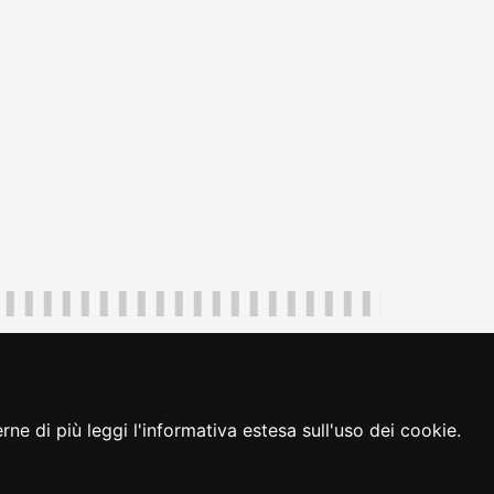
uliveneziagiulia@certregione.fvg.it
ambio preferenze cookie
|
loginFVG
ne di più leggi l'informativa estesa sull'uso dei cookie.
seguici su