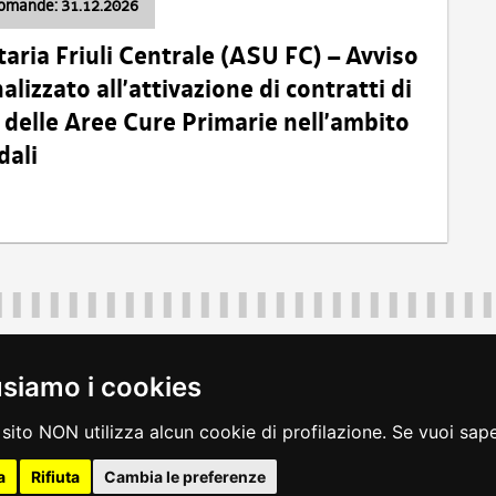
domande: 31.12.2026
taria Friuli Centrale (ASU FC) – Avviso
alizzato all’attivazione di contratti di
delle Aree Cure Primarie nell’ambito
dali
Regione Autonoma Friuli Venezia Giulia
40324
|
piazza Unità d'Italia 1 Trieste
|
+39 040 3771111
|
regione.fri
usiamo i cookies
legali
|
accessibilità
|
rss
|
dichiarazione di accessibilità
|
feedback
|
c
sito NON utilizza alcun cookie di profilazione. Se vuoi saper
a
Rifiuta
Cambia le preferenze