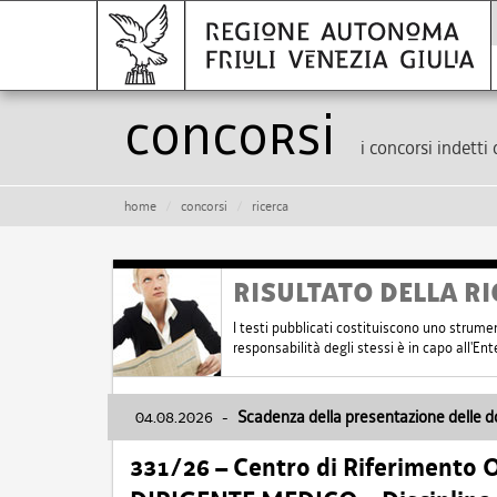
Concorsi
i concorsi indetti 
home
concorsi
ricerca
RISULTATO DELLA RI
I testi pubblicati costituiscono uno strume
responsabilità degli stessi è in capo all'E
04.08.2026
-
Scadenza della presentazione delle 
331/26 – Centro di Riferimento 