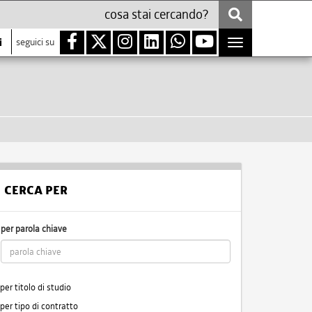
i
seguici su
Toggle
navigation
CERCA PER
per parola chiave
per titolo di studio
per tipo di contratto