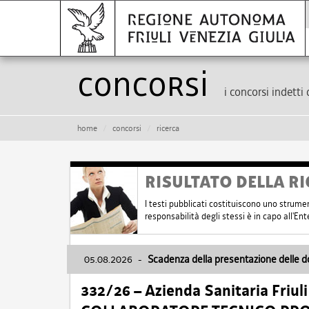
Concorsi
i concorsi indetti 
home
concorsi
ricerca
RISULTATO DELLA RI
I testi pubblicati costituiscono uno strume
responsabilità degli stessi è in capo all'E
05.08.2026
-
Scadenza della presentazione delle 
332/26 – Azienda Sanitaria Friul