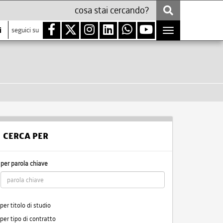
i
seguici su
Toggle
navigation
CERCA PER
per parola chiave
per titolo di studio
per tipo di contratto