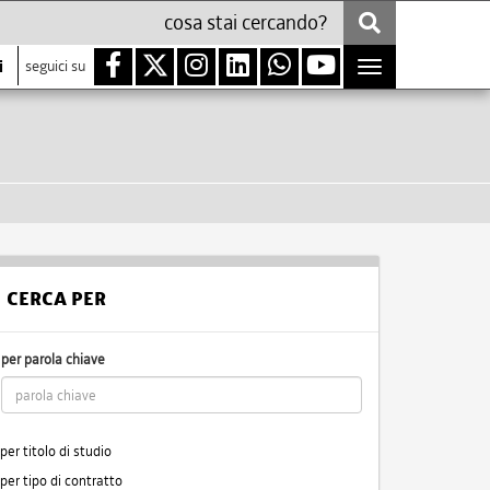
i
seguici su
Toggle
navigation
CERCA PER
per parola chiave
per titolo di studio
per tipo di contratto