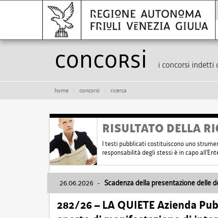
Concorsi
i concorsi indetti 
home
concorsi
ricerca
RISULTATO DELLA RI
I testi pubblicati costituiscono uno strume
responsabilità degli stessi è in capo all'E
26.06.2026
-
Scadenza della presentazione delle 
282/26 – LA QUIETE Azienda Pubbl