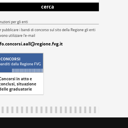
cerca
truzioni per gli enti
r pubblicare i bandi di concorso sul sito della Regione gli enti
vono utilizzare l'e-mail
nfo.concorsi.aall@regione.fvg.it
Concorsi in atto e
conclusi, situazione
delle graduatorie
uliveneziagiulia@certregione.fvg.it