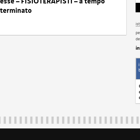
eresse – FISIOTERAPISTI – a tempo
determinato
is
pe
de
i
Regione Autonoma Friuli Venezia Giulia
40324
|
piazza Unità d'Italia 1 Trieste
|
+39 040 3771111
|
regione.fri