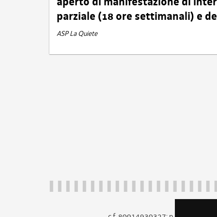
aperto di manifestazione di int
parziale (18 ore settimanali) e 
ASP La Quiete
c.f. 80014930327; p.iva 005260