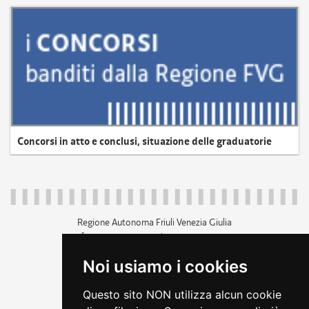
Concorsi in atto e conclusi, situazione delle graduatorie
Regione Autonoma Friuli Venezia Giulia
c.f. 80014930327; p.iva 00526040324
piazza Unità d'Italia 1 Trieste
Noi usiamo i cookies
+39 040 3771111
regione.friuliveneziagiulia@certregione.fvg.it
Questo sito NON utilizza alcun cookie
amministrazione trasparente