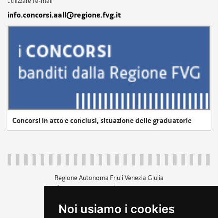
utilizzare l'e-mail
info.concorsi.aall@regione.fvg.it
Concorsi in atto e conclusi, situazione delle graduatorie
Regione Autonoma Friuli Venezia Giulia
c.f. 80014930327; p.iva 00526040324
piazza Unità d'Italia 1 Trieste
Noi usiamo i cookies
+39 040 3771111