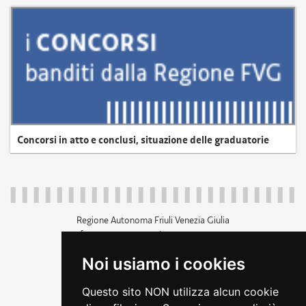
Concorsi in atto e conclusi, situazione delle graduatorie
Regione Autonoma Friuli Venezia Giulia
c.f. 80014930327; p.iva 00526040324
piazza Unità d'Italia 1 Trieste
Noi usiamo i cookies
+39 040 3771111
regione.friuliveneziagiulia@certregione.fvg.it
Questo sito NON utilizza alcun cookie
amministrazione trasparente