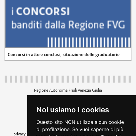
Concorsi in atto e conclusi, situazione delle graduatorie
Regione Autonoma Friuli Venezia Giulia
c.f. 80014930327; p.iva 00526040324
piazza Unità d'Italia 1 Trieste
Noi usiamo i cookies
+39 040 3771111
regione.friuliveneziagiulia@certregione.fvg.it
Questo sito NON utilizza alcun cookie
amministrazione trasparente
di profilazione. Se vuoi saperne di più
privacy
|
cookie
|
note legali
|
accessibilità
|
rss
|
dichiarazione di