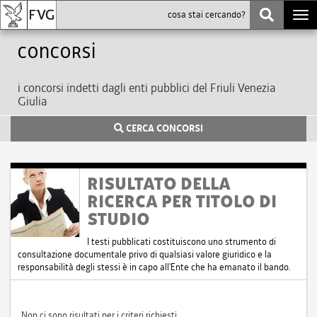
Togg
navi
Concorsi
i concorsi indetti dagli enti pubblici del Friuli Venezia
Giulia
CERCA CONCORSI
RISULTATO DELLA
RICERCA PER TITOLO DI
STUDIO
I testi pubblicati costituiscono uno strumento di
consultazione documentale privo di qualsiasi valore giuridico e la
responsabilità degli stessi è in capo all'Ente che ha emanato il bando.
Non ci sono risultati per i criteri richiesti.