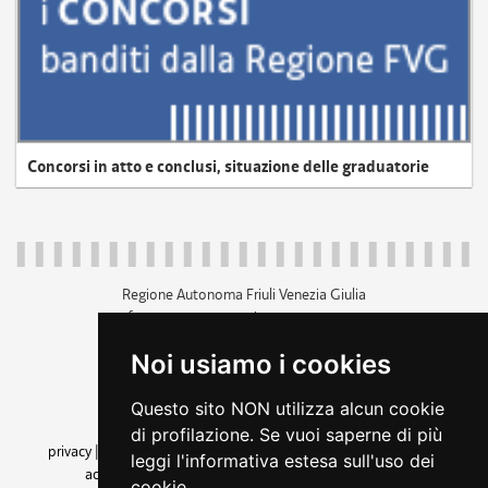
Concorsi in atto e conclusi, situazione delle graduatorie
Regione Autonoma Friuli Venezia Giulia
c.f. 80014930327; p.iva 00526040324
piazza Unità d'Italia 1 Trieste
Noi usiamo i cookies
+39 040 3771111
regione.friuliveneziagiulia@certregione.fvg.it
Questo sito NON utilizza alcun cookie
amministrazione trasparente
di profilazione. Se vuoi saperne di più
privacy
|
cookie
|
note legali
|
accessibilità
|
rss
|
dichiarazione di
leggi l'informativa estesa sull'uso dei
accessibilità
|
feedback
|
cambio preferenze cookie
cookie.