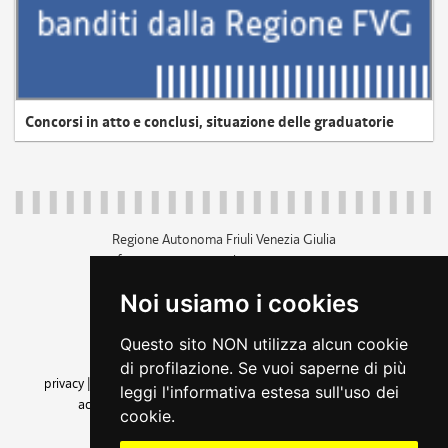
Concorsi in atto e conclusi, situazione delle graduatorie
Regione Autonoma Friuli Venezia Giulia
c.f. 80014930327; p.iva 00526040324
piazza Unità d'Italia 1 Trieste
Noi usiamo i cookies
+39 040 3771111
regione.friuliveneziagiulia@certregione.fvg.it
Questo sito NON utilizza alcun cookie
amministrazione trasparente
di profilazione. Se vuoi saperne di più
privacy
|
cookie
|
note legali
|
accessibilità
|
rss
|
dichiarazione di
leggi l'informativa estesa sull'uso dei
accessibilità
|
feedback
|
cambio preferenze cookie
cookie.
seguici su