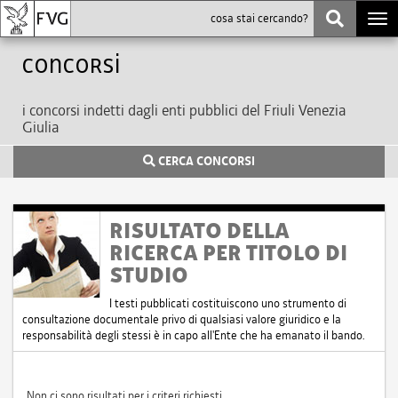
Togg
navi
Concorsi
i concorsi indetti dagli enti pubblici del Friuli Venezia
Giulia
CERCA CONCORSI
RISULTATO DELLA
RICERCA PER TITOLO DI
STUDIO
I testi pubblicati costituiscono uno strumento di
consultazione documentale privo di qualsiasi valore giuridico e la
responsabilità degli stessi è in capo all'Ente che ha emanato il bando.
Non ci sono risultati per i criteri richiesti.