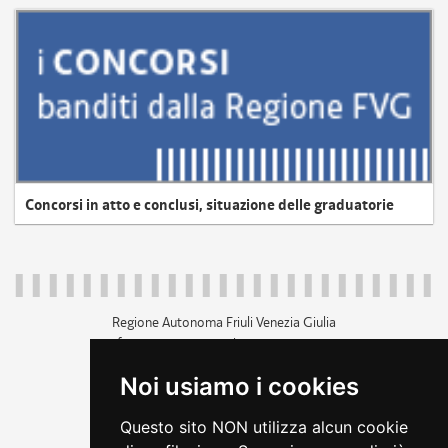
Concorsi in atto e conclusi, situazione delle graduatorie
Regione Autonoma Friuli Venezia Giulia
c.f. 80014930327; p.iva 00526040324
piazza Unità d'Italia 1 Trieste
Noi usiamo i cookies
+39 040 3771111
regione.friuliveneziagiulia@certregione.fvg.it
Questo sito NON utilizza alcun cookie
amministrazione trasparente