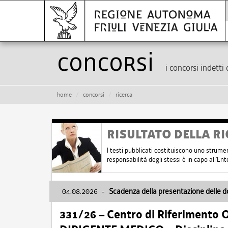
Concorsi
i concorsi indetti 
home
concorsi
ricerca
RISULTATO DELLA RI
I testi pubblicati costituiscono uno strume
responsabilità degli stessi è in capo all'E
04.08.2026
-
Scadenza della presentazione delle 
331/26 – Centro di Riferimento 