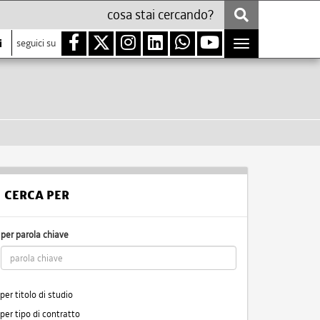
i
seguici su
Toggle
navigation
CERCA PER
per parola chiave
per titolo di studio
per tipo di contratto