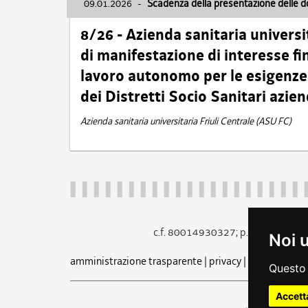
09.01.2026
-
Scadenza della presentazione delle 
8/26 - Azienda sanitaria universi
di manifestazione di interesse fin
lavoro autonomo per le esigenze 
dei Distretti Socio Sanitari azien
Azienda sanitaria universitaria Friuli Centrale (ASU FC)
c.f. 80014930327; p.iva 005260
Noi 
amministrazione trasparente
|
privacy
|
cookie
|
note 
Questo 
Accett