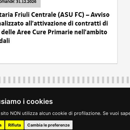
domande: 31.12.2026
taria Friuli Centrale (ASU FC) – Avviso
alizzato all’attivazione di contratti di
delle Aree Cure Primarie nell’ambito
dali
Regione Autonoma Friuli Venezia Giulia
40324
|
piazza Unità d'Italia 1 Trieste
|
+39 040 3771111
|
regione.fri
usiamo i cookies
legali
|
accessibilità
|
rss
|
dichiarazione di accessibilità
|
feedback
|
c
sito NON utilizza alcun cookie di profilazione. Se vuoi saper
a
Rifiuta
Cambia le preferenze