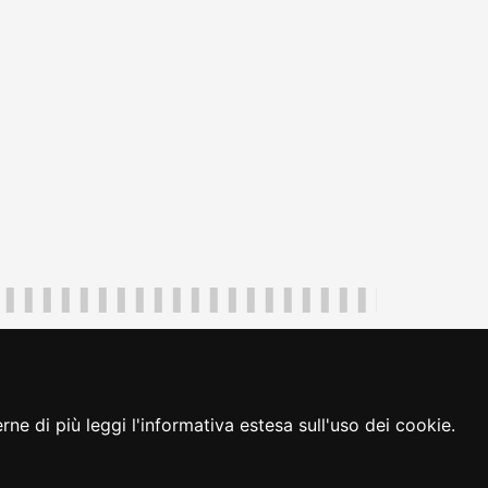
uliveneziagiulia@certregione.fvg.it
ambio preferenze cookie
|
loginFVG
ne di più leggi l'informativa estesa sull'uso dei cookie.
seguici su