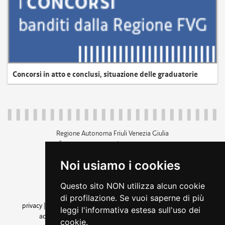
Concorsi in atto e conclusi, situazione delle graduatorie
Regione Autonoma Friuli Venezia Giulia
c.f. 80014930327; p.iva 00526040324
piazza Unità d'Italia 1 Trieste
Noi usiamo i cookies
+39 040 3771111
regione.friuliveneziagiulia@certregione.fvg.it
Questo sito NON utilizza alcun cookie
amministrazione trasparente
di profilazione. Se vuoi saperne di più
privacy
|
cookie
|
note legali
|
accessibilità
|
rss
|
dichiarazione di
leggi l'informativa estesa sull'uso dei
accessibilità
|
feedback
|
cambio preferenze cookie
cookie.