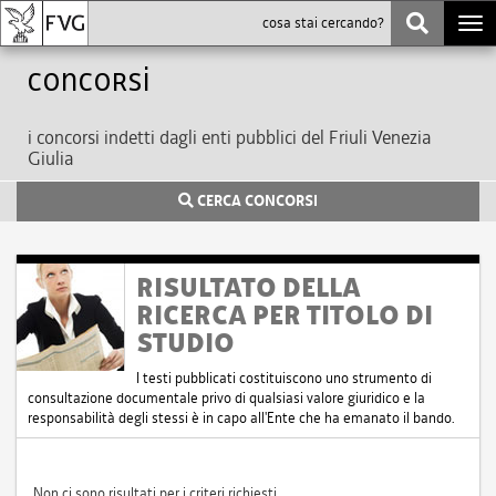
Togg
navi
Concorsi
i concorsi indetti dagli enti pubblici del Friuli Venezia
Giulia
CERCA CONCORSI
RISULTATO DELLA
RICERCA PER TITOLO DI
STUDIO
I testi pubblicati costituiscono uno strumento di
consultazione documentale privo di qualsiasi valore giuridico e la
responsabilità degli stessi è in capo all'Ente che ha emanato il bando.
Non ci sono risultati per i criteri richiesti.