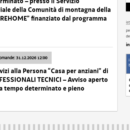
minato – presso il Servizio
oriale della Comunità di montagna della
o “REHOME” finanziato dal programma
is
pe
de
i
domande: 31.12.2026 12:00
izi alla Persona “Casa per anziani” di
ROFESSIONALI TECNICI – Avviso aperto
 a tempo determinato e pieno