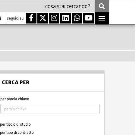
i
seguici su
Toggle
navigation
CERCA PER
per parola chiave
per titolo di studio
per tipo di contratto