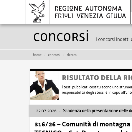
Concorsi
i concorsi indetti 
home
concorsi
ricerca
RISULTATO DELLA RI
I testi pubblicati costituiscono uno strume
responsabilità degli stessi è in capo all'E
22.07.2026
-
Scadenza della presentazione delle 
316/26 – Comunità di montagna