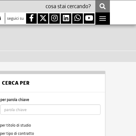
i
seguici su
Toggle
navigation
CERCA PER
per parola chiave
per titolo di studio
per tipo di contratto