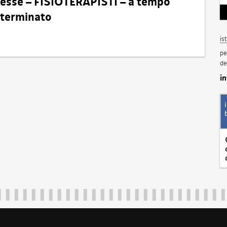
eresse – FISIOTERAPISTI – a tempo
determinato
is
pe
de
i
Regione Autonoma Friuli Venezia Giulia
40324
|
piazza Unità d'Italia 1 Trieste
|
+39 040 3771111
|
regione.fri