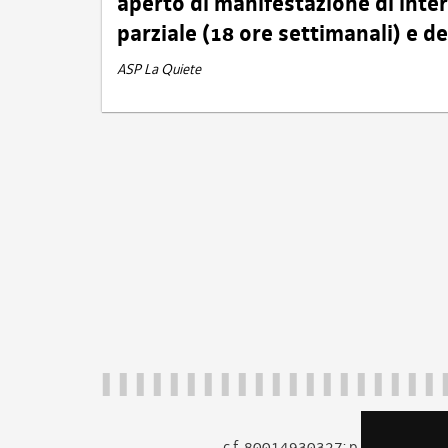
aperto di manifestazione di int
parziale (18 ore settimanali) e 
ASP La Quiete
c.f. 80014930327; p.iva 005260