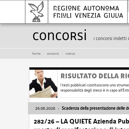
Concorsi
i concorsi indetti 
home
concorsi
ricerca
RISULTATO DELLA RI
I testi pubblicati costituiscono uno strume
responsabilità degli stessi è in capo all'E
26.06.2026
-
Scadenza della presentazione delle 
282/26 – LA QUIETE Azienda Pubbl