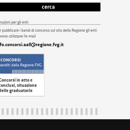
cerca
truzioni per gli enti
r pubblicare i bandi di concorso sul sito della Regione gli enti
vono utilizzare l'e-mail
nfo.concorsi.aall@regione.fvg.it
Concorsi in atto e
conclusi, situazione
delle graduatorie
uliveneziagiulia@certregione.fvg.it