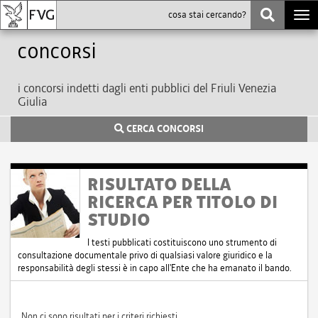
Togg
navi
Concorsi
i concorsi indetti dagli enti pubblici del Friuli Venezia
Giulia
CERCA CONCORSI
RISULTATO DELLA
RICERCA PER TITOLO DI
STUDIO
I testi pubblicati costituiscono uno strumento di
consultazione documentale privo di qualsiasi valore giuridico e la
responsabilità degli stessi è in capo all'Ente che ha emanato il bando.
Non ci sono risultati per i criteri richiesti.