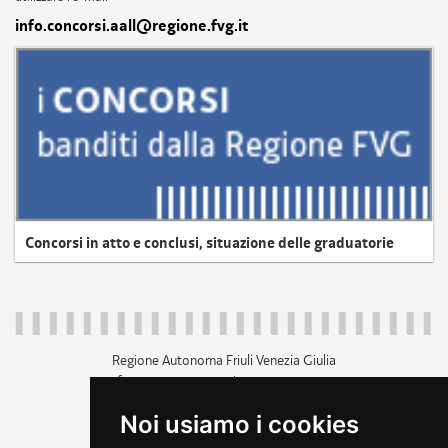
info.concorsi.aall@regione.fvg.it
Concorsi in atto e conclusi, situazione delle graduatorie
Regione Autonoma Friuli Venezia Giulia
c.f. 80014930327; p.iva 00526040324
piazza Unità d'Italia 1 Trieste
Noi usiamo i cookies
+39 040 3771111
regione.friuliveneziagiulia@certregione.fvg.it