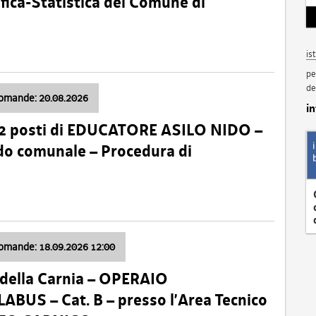
fica-Statistica del Comune di
is
pe
de
domande: 20.08.2026
i
 2 posti di EDUCATORE ASILO NIDO –
nido comunale – Procedura di
domande: 18.09.2026 12:00
della Carnia – OPERAIO
US – Cat. B – presso l’Area Tecnico