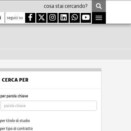
i
seguici su
Toggle
navigation
CERCA PER
per parola chiave
per titolo di studio
per tipo di contratto