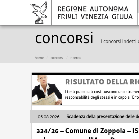
Concorsi
i concorsi indetti 
home
concorsi
ricerca
RISULTATO DELLA RI
I testi pubblicati costituiscono uno strume
responsabilità degli stessi è in capo all'E
06.08.2026
-
Scadenza della presentazione delle 
334/26 – Comune di Zoppola – 