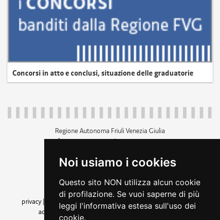
Concorsi in atto e conclusi, situazione delle graduatorie
Regione Autonoma Friuli Venezia Giulia
c.f. 80014930327; p.iva 00526040324
piazza Unità d'Italia 1 Trieste
Noi usiamo i cookies
+39 040 3771111
regione.friuliveneziagiulia@certregione.fvg.it
Questo sito NON utilizza alcun cookie
amministrazione trasparente
di profilazione. Se vuoi saperne di più
privacy
|
cookie
|
note legali
|
accessibilità
|
rss
|
dichiarazione di
leggi l'informativa estesa sull'uso dei
accessibilità
|
feedback
|
cambio preferenze cookie
cookie.