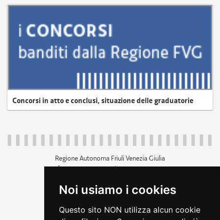
Concorsi in atto e conclusi, situazione delle graduatorie
Regione Autonoma Friuli Venezia Giulia
c.f. 80014930327; p.iva 00526040324
piazza Unità d'Italia 1 Trieste
Noi usiamo i cookies
+39 040 3771111
regione.friuliveneziagiulia@certregione.fvg.it
Questo sito NON utilizza alcun cookie
amministrazione trasparente