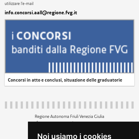
utilizzare l'e-mail
info.concorsi.aall@regione.fvg.it
Concorsi in atto e conclusi, situazione delle graduatorie
Regione Autonoma Friuli Venezia Giulia
c.f. 80014930327; p.iva 00526040324
piazza Unità d'Italia 1 Trieste
Noi usiamo i cookies
+39 040 3771111