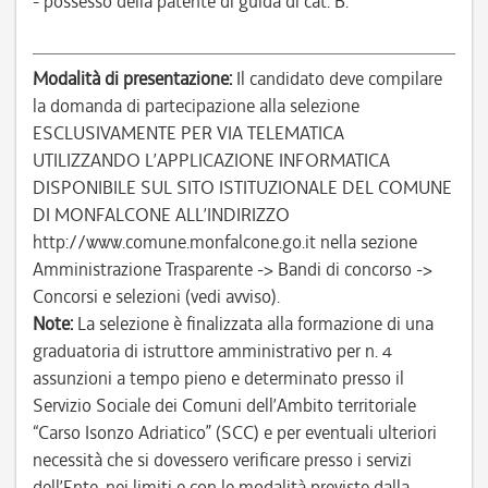
- possesso della patente di guida di cat. B.
Modalità di presentazione:
Il candidato deve compilare
la domanda di partecipazione alla selezione
ESCLUSIVAMENTE PER VIA TELEMATICA
UTILIZZANDO L’APPLICAZIONE INFORMATICA
DISPONIBILE SUL SITO ISTITUZIONALE DEL COMUNE
DI MONFALCONE ALL’INDIRIZZO
http://www.comune.monfalcone.go.it nella sezione
Amministrazione Trasparente -> Bandi di concorso ->
Concorsi e selezioni (vedi avviso).
Note:
La selezione è finalizzata alla formazione di una
graduatoria di istruttore amministrativo per n. 4
assunzioni a tempo pieno e determinato presso il
Servizio Sociale dei Comuni dell’Ambito territoriale
“Carso Isonzo Adriatico” (SCC) e per eventuali ulteriori
necessità che si dovessero verificare presso i servizi
dell’Ente, nei limiti e con le modalità previste dalla