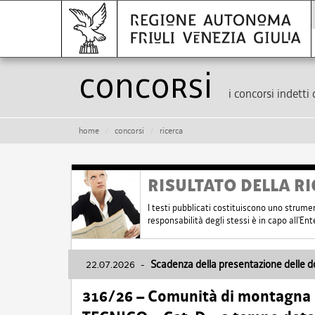
Concorsi
i concorsi indetti 
home
concorsi
ricerca
RISULTATO DELLA RI
I testi pubblicati costituiscono uno strume
responsabilità degli stessi è in capo all'E
22.07.2026
-
Scadenza della presentazione delle 
316/26 – Comunità di montagna