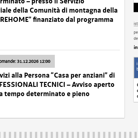
minato – presso il Servizio
oriale della Comunità di montagna della
o “REHOME” finanziato dal programma
is
pe
de
i
domande: 31.12.2026 12:00
izi alla Persona “Casa per anziani” di
ROFESSIONALI TECNICI – Avviso aperto
 a tempo determinato e pieno