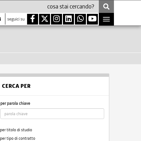
i
seguici su
Toggle
navigation
CERCA PER
per parola chiave
per titolo di studio
per tipo di contratto