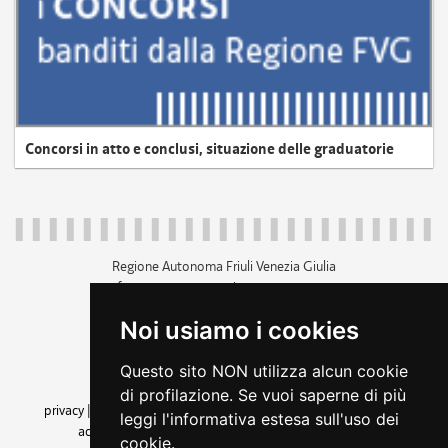
Concorsi in atto e conclusi, situazione delle graduatorie
Regione Autonoma Friuli Venezia Giulia
c.f. 80014930327; p.iva 00526040324
piazza Unità d'Italia 1 Trieste
Noi usiamo i cookies
+39 040 3771111
regione.friuliveneziagiulia@certregione.fvg.it
Questo sito NON utilizza alcun cookie
amministrazione trasparente
di profilazione. Se vuoi saperne di più
privacy
|
cookie
|
note legali
|
accessibilità
|
rss
|
dichiarazione di
leggi l'informativa estesa sull'uso dei
accessibilità
|
feedback
|
cambio preferenze cookie
cookie.