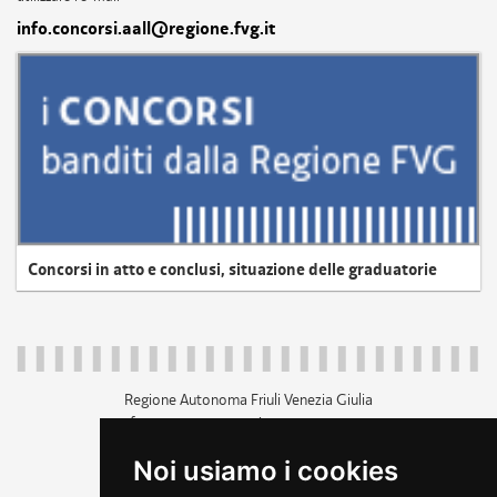
info.concorsi.aall@regione.fvg.it
Concorsi in atto e conclusi, situazione delle graduatorie
Regione Autonoma Friuli Venezia Giulia
c.f. 80014930327; p.iva 00526040324
piazza Unità d'Italia 1 Trieste
Noi usiamo i cookies
+39 040 3771111
regione.friuliveneziagiulia@certregione.fvg.it