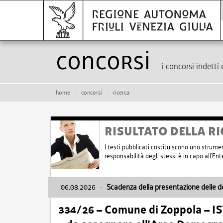
Concorsi
i concorsi indetti 
home
concorsi
ricerca
RISULTATO DELLA RI
I testi pubblicati costituiscono uno strume
responsabilità degli stessi è in capo all'E
06.08.2026
-
Scadenza della presentazione delle 
334/26 – Comune di Zoppola – 