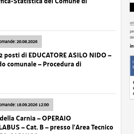
fica-Statistica del Comune di
is
pe
de
domande: 20.08.2026
i
 2 posti di EDUCATORE ASILO NIDO –
nido comunale – Procedura di
domande: 18.09.2026 12:00
della Carnia – OPERAIO
US – Cat. B – presso l’Area Tecnico