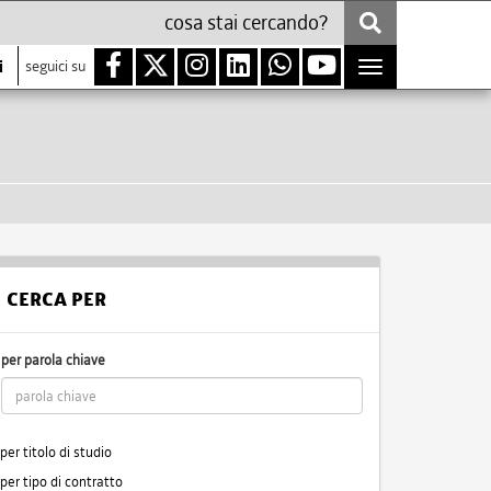
i
seguici su
Toggle
navigation
CERCA PER
per parola chiave
per titolo di studio
per tipo di contratto