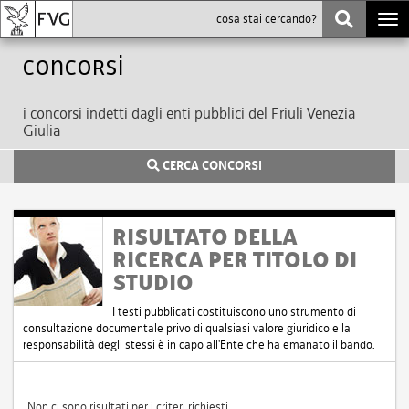
Togg
navi
Concorsi
i concorsi indetti dagli enti pubblici del Friuli Venezia
Giulia
CERCA CONCORSI
RISULTATO DELLA
RICERCA PER TITOLO DI
STUDIO
I testi pubblicati costituiscono uno strumento di
consultazione documentale privo di qualsiasi valore giuridico e la
responsabilità degli stessi è in capo all'Ente che ha emanato il bando.
Non ci sono risultati per i criteri richiesti.