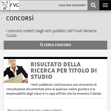
Togg
navi
Concorsi
i concorsi indetti dagli enti pubblici del Friuli Venezia
Giulia
CERCA CONCORSI
RISULTATO DELLA
RICERCA PER TITOLO DI
STUDIO
I testi pubblicati costituiscono uno strumento di
consultazione documentale privo di qualsiasi valore giuridico e la
responsabilità degli stessi è in capo all'Ente che ha emanato il bando.
Non ci sono risultati per i criteri richiesti.