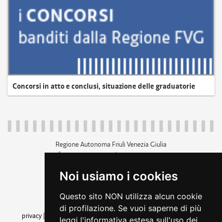
Concorsi in atto e conclusi, situazione delle graduatorie
Regione Autonoma Friuli Venezia Giulia
c.f. 80014930327; p.iva 00526040324
piazza Unità d'Italia 1 Trieste
Noi usiamo i cookies
+39 040 3771111
regione.friuliveneziagiulia@certregione.fvg.it
Questo sito NON utilizza alcun cookie
amministrazione trasparente
di profilazione. Se vuoi saperne di più
privacy
|
cookie
|
note legali
|
accessibilità
|
rss
|
dichiarazione di
leggi l'informativa estesa sull'uso dei