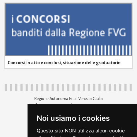
Concorsi in atto e conclusi, situazione delle graduatorie
Regione Autonoma Friuli Venezia Giulia
c.f. 80014930327; p.iva 00526040324
piazza Unità d'Italia 1 Trieste
Noi usiamo i cookies
+39 040 3771111
regione.friuliveneziagiulia@certregione.fvg.it
Questo sito NON utilizza alcun cookie
amministrazione trasparente