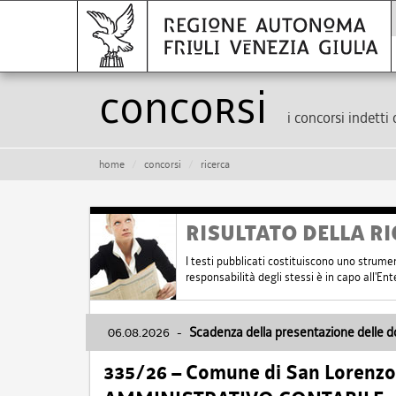
Concorsi
i concorsi indetti 
home
concorsi
ricerca
RISULTATO DELLA RI
I testi pubblicati costituiscono uno strume
responsabilità degli stessi è in capo all'E
06.08.2026
-
Scadenza della presentazione delle 
335/26 – Comune di San Lorenzo 