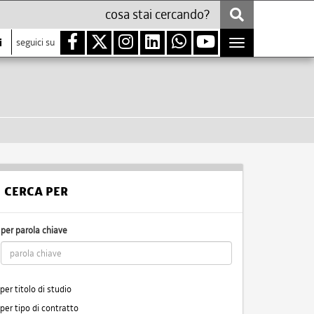
i
seguici su
Toggle
navigation
CERCA PER
per parola chiave
per titolo di studio
per tipo di contratto